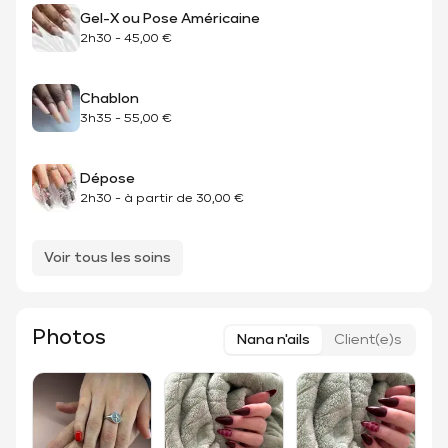
Gel-X ou Pose Américaine
2h30
-
45,00 €
Chablon
3h35
-
55,00 €
Dépose
2h30
-
à partir de
30,00 €
Voir tous les soins
Photos
Nana n'ails
Client(e)s