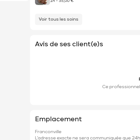
1h
-
35,00 €
Voir tous les soins
Avis de ses client(e)s
Ce professionnel 
Emplacement
Franconville
L'adresse exacte ne sera communiquée que 24