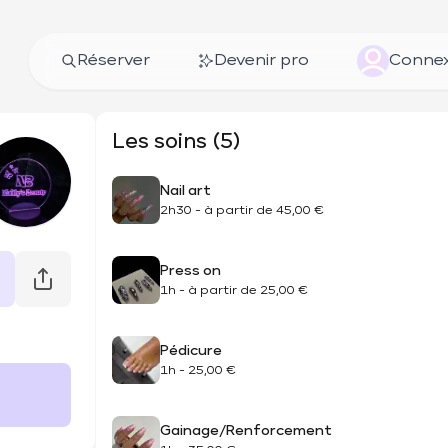
Réserver
Devenir pro
Connex
Les soins (5)
Nail art
2h30
-
à partir de
45,00 €
Press on
1h
-
à partir de
25,00 €
Pédicure
1h
-
25,00 €
Gainage/Renforcement