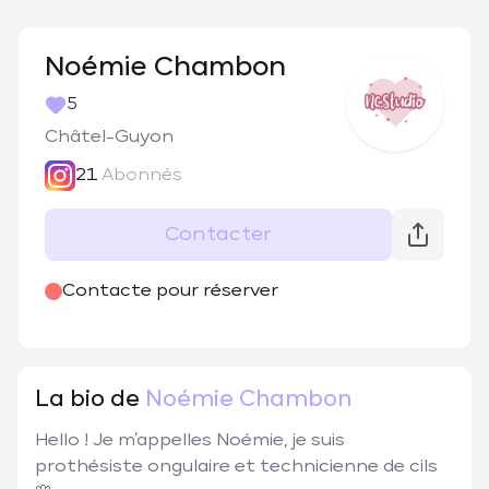
Noémie Chambon
5
Châtel-Guyon
21
Abonnés
Contacter
@
nc.studio__
Contacte pour réserver
La bio de
Noémie Chambon
Hello ! Je m’appelles Noémie, je suis 
prothésiste ongulaire et technicienne de cils