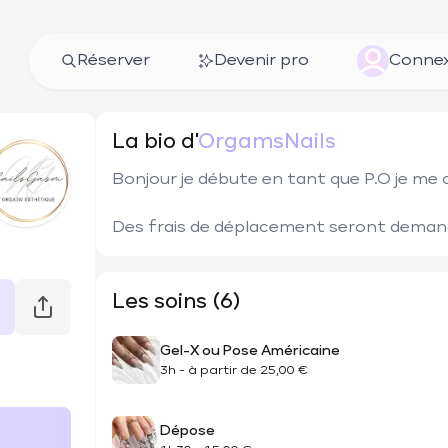
Réserver
Devenir pro
Connex
La bio d'
OrgamsNails
Bonjour je débute en tant que P.O je me d
Des frais de déplacement seront demand
Les soins (6)
Gel-X ou Pose Américaine
3h
-
à partir de
25,00 €
Dépose