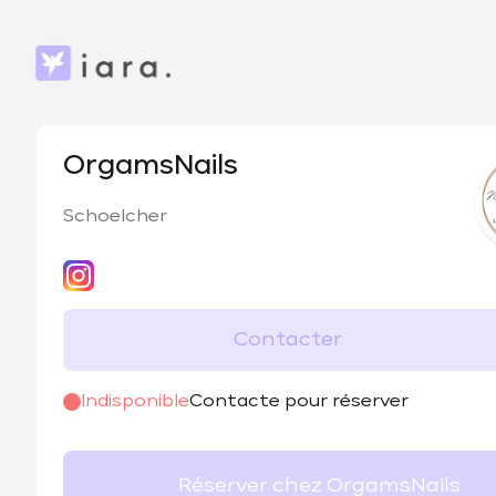
OrgamsNails
Schoelcher
Contacter
@
_nails.gasm
Indisponible
Contacte pour réserver
Réserver chez OrgamsNails