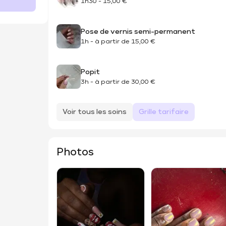
1h30
-
15,00 €
Pose de vernis semi-permanent
1h
-
à partir de
15,00 €
Popit
3h
-
à partir de
30,00 €
Voir tous les soins
Grille tarifaire
Photos