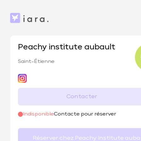
Peachy institute aubault
Saint-Étienne
Contacter
@
peachy.institute
Indisponible
Contacte pour réserver
Réserver chez Peachy inst