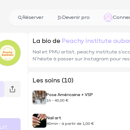
Réserver
Devenir pro
Connex
La bio de
Peachy institute auba
Nail et PMU artist, peachy institute s’occ
N’hésite à passer sur Instagram pour rest
Les soins (10)
Pose Américaine + VSP
1h
-
40,00 €
Nail art
40min
-
à partir de
1,00 €
itute aubault