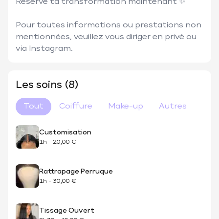
Réserve ta transformation maintenant ✨

Pour toutes informations ou prestations non 
mentionnées, veuillez vous diriger en privé ou 
via Instagram.
Les soins (8)
Tout
Coiffure
Make-up
Autres
Customisation
1h
-
20,00 €
Rattrapage Perruque
1h
-
30,00 €
Tissage Ouvert