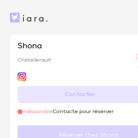
Shona
Châtellerault
Contacter
@
shon.ails
Indisponible
Contacte pour réserver
Réserver chez Shona