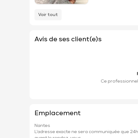
Voir tout
Avis de ses client(e)s
Ce professionnel 
Emplacement
Nantes
L'adresse exacte ne sera communiquée que 24
avant le rendez-vous.