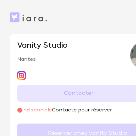
Vanity Studio
Nantes
Contacter
@
by.vanitystudio
Indisponible
Contacte pour réserver
Réserver chez Vanity Studio