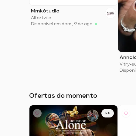
Mmk6tudio
Alfortville
Disponível em dom., 9 de ago.
Annala
Vitry-s
Disponí
Ofertas do momento
5.0