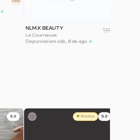
L’espace 
Lutterbac
Disponível
NLM.K BEAUTY
La Courneuve
Disponível em sáb., 8 de ago.
5.0
🌟 Promo
5.0