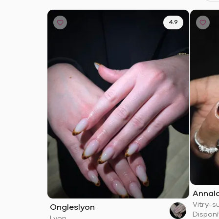
4.9
Annala
Vitry-s
Ongleslyon
Disponí
Lyon