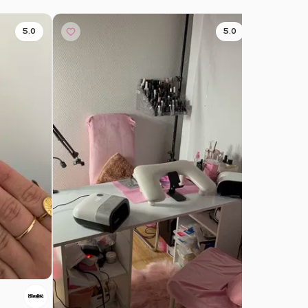
5.0
5.0
Dynailst
Ris-Orang
Disponível